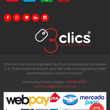
3Clics es una marca registrada de Xhunca Inversiones Venezuela
C.A. Todos los productos en este sitio web son originales y están
garantizados por nuestra empresa.
Venezuela, Estado Aragua -
04125049575
-
comercial@3clics.com.ve