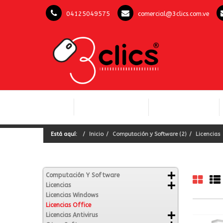
04125049575
comercial@3clics.com.ve
COMPUTACIÓN Y
INICIO
LICENCIAS OFFICE
SOFTWARE
Está aquí:
Inicio
Computación y Software (2)
Licencias
Computación Y Software
Licencias
Licencias Windows
Licencias Office
Licencias Antivirus