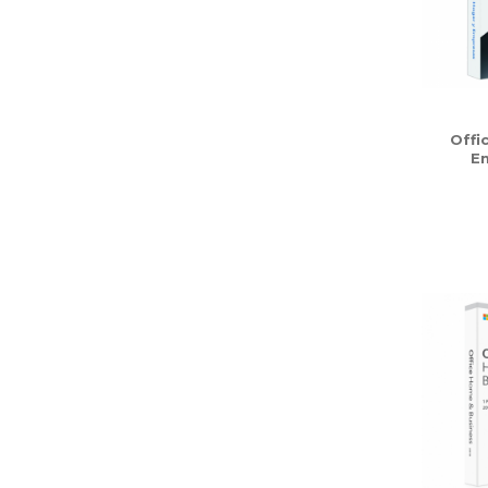
Offi
E