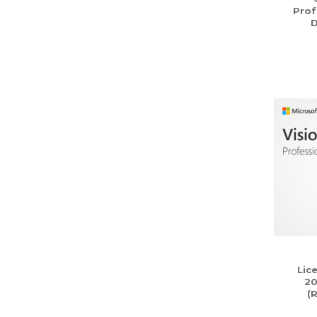
Prof
D
Lic
20
(