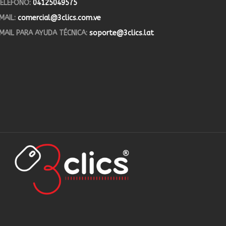
ELÉFONO:
04125049575
MAIL:
comercial@3clics.com.ve
MAIL PARA AYUDA TÉCNICA:
soporte@3clics.lat