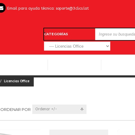
Email para ayuda técnica:
soporte@3clics.lat
CATEGORÍAS
LICENCIAS WINDOWS
LICENCIAS ANTIVIRUS
OTROS SOFTW
Licencias Office
ORDENAR POR
Ordenar +/-