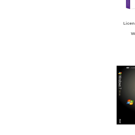
Lice
W