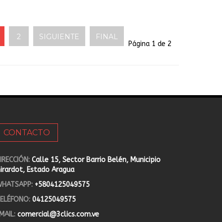
2
SIGUIENTE
FINAL
Página 1 de 2
CONTACTO
IRECCIÓN:
Calle 15, Sector Barrio Belén, Municipio
irardot, Estado Aragua
HATSAPP:
+5804125049575
ELÉFONO:
04125049575
MAIL:
comercial@3clics.com.ve