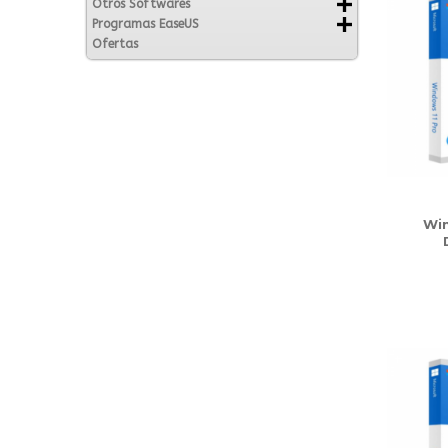
Otros Softwares
Programas EaseUS
Ofertas
Win