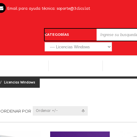
Email para ayuda técnica:
soporte@3clics.lat
CATEGORÍAS
LICENCIAS WINDOWS
LICENCIAS ANTIVIRUS
OTROS SOFTW
Licencias Windows
ORDENAR POR
Ordenar +/-