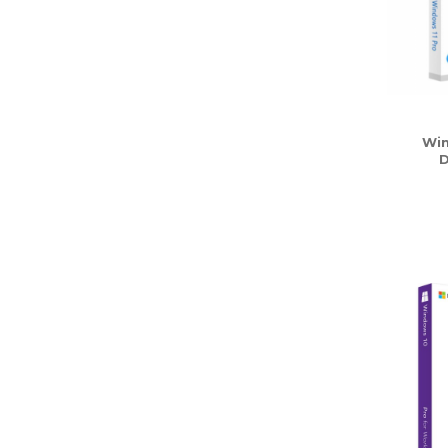
Win
D