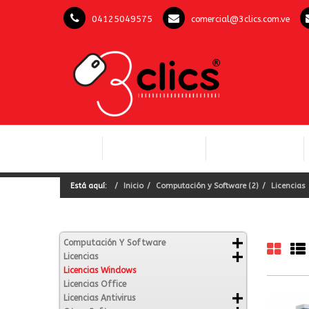
04125049575
comercial@3clics.com.ve
COMPUTACIÓN Y
INICIO
LICENCIAS OFFICE
SOFTWARE
Está aquí:
Inicio
Computación y Software (2)
Licencias
Computación Y Software
Licencias
Licencias Windows
Licencias Office
Licencias Antivirus