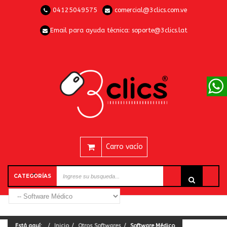
04125049575
comercial@3clics.com.ve
Email para ayuda técnica:
soporte@3clics.lat
Carro vacío
CATEGORÍAS
Está aquí:
Inicio
Otros Softwares
Software Médico