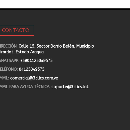
CONTACTO
IRECCIÓN:
Calle 15, Sector Barrio Belén, Municipio
irardot, Estado Aragua
HATSAPP:
+5804125049575
ELÉFONO:
04125049575
MAIL:
comercial@3clics.com.ve
MAIL PARA AYUDA TÉCNICA:
soporte@3clics.lat