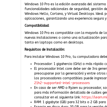
Windows 10 Pro es la edición avanzada del sistema 
funcionalidades adicionales de seguridad, gestión d
Windows Hello, Cortana, y Virtual Desktops. Ideal 
aplicaciones, garantizando una experiencia segura y
Compatibilidad:
Windows 10 Pro es compatible con la mayoría de l
nuevas instalaciones o como una actualización para
tanto en laptops como en desktops.
Requisitos de Instalación:
Para instalar Windows 10 Pro, tu computadora debe 
Procesador: 1 gigahercio (GHz) o más rápido c
El procesador Intel core debe ser de 3ra gener
preocuparse por la generación) y entre otro
los procesadores compatibles puede ingresar a
21h2-supported-intel-processors
En caso de ser AMD o Ryzen su procesador, s
para más información detallada de cuáles g
consultar en el siguiente link:
https://learn
RAM: 1 gigabyte (GB) para 32 bits o 2 GB para 
Espacio en disco duro: 20 GB para la versión de