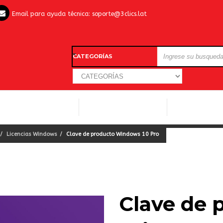
Email para ayuda técnica:
soporte@3clics.lat
CATEGORÍAS
LICENCIAS WINDOWS
LICENCIAS ANTIVIRUS
OTROS SOFTW
Licencias Windows
Clave de producto Windows 10 Pro
Clave de 