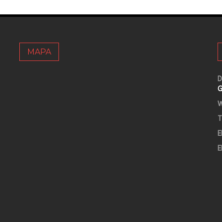
MAPA
D
G
W
T
E
E