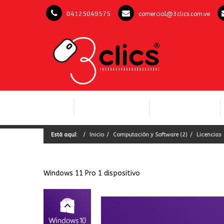
04125049575
comercial@3clics.com.ve
COMPUTACIÓN Y
INICIO
LICENCIAS OFFICE
SOFTWARE
Está aquí:
Inicio
Computación y Software (2)
Licencias
Windows 11 Pro 1 dispositivo