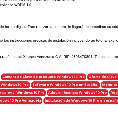
ntrolador WDDM 1.0.
 forma digital. Tras realizar la compra, le llegará de inmediato su códi
ia las instrucciones precisas de instalación incluyendo un tutorial expli
a razón social Xhunca Venezuela C.A, RIF: J503470801. Todos los produ
Compra de Clave de producto Windows 10 Pro
Oferta de Clave
n Windows 10 Pro
Software Windows 10 Pro en Español
Mejor pr
rga legal Windows 10 Pro
Adquirir licencia Windows 10 Pro
Req
dows 10 Pro Venezuela
Instalación de Windows 10 Pro en españ