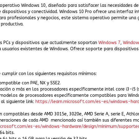
operativo Windows 10, diseñado para satisfacer las necesidades de
e dispositivos y conectividad. Windows 10 Pro ofrece una interfaz i
para profesionales y negocios, este sistema operativo permite una 
 productiva.
os PCs y dispositivos que actualmente soportan
Windows 7
,
Window
 usuarios existentes de Windows. Ofrece soporte para dispositivos 
cumplir con los siguientes requisitos mínimos:
ompatible con PAE, NX y SSE2.
ación o más en los procesadores específicamente intel core i3-i5 (s
s modelos de procesadores específicamente compatibles para Wind
l siguiente link:
https://learn.microsoft.com/es-es/windows-ha
on compatibles desde AMD 3015e, 3020e, AMD Serie A, serie E, Ath
eneraciones de cada AMD mencionado así también sus diferentes 
.microsoft.com/es-es/windows-hardware/design/minimum/suppor
64 bits.
 64 bits o 16 GB para la versión de 32 bits.