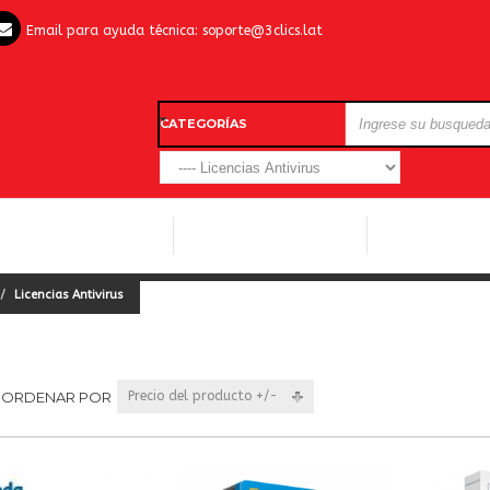
Email para ayuda técnica:
soporte@3clics.lat
CATEGORÍAS
LICENCIAS WINDOWS
LICENCIAS ANTIVIRUS
OTROS SOFTW
Licencias Antivirus
ORDENAR POR
Precio del producto +/-