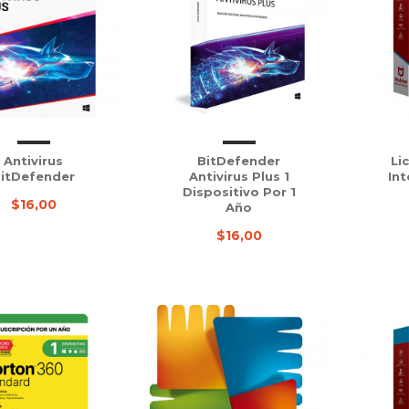
Antivirus
BitDefender
Li
itDefender
Antivirus Plus 1
Int
Dispositivo Por 1
$16,00
Año
$16,00