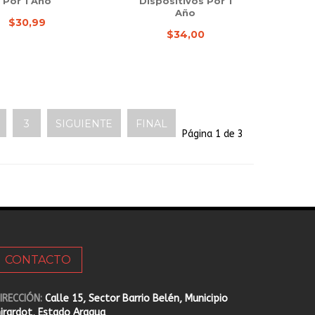
Por 1 Año
Dispositivos Por 1
Año
$30,99
$34,00
3
SIGUIENTE
FINAL
Página 1 de 3
CONTACTO
IRECCIÓN:
Calle 15, Sector Barrio Belén, Municipio
irardot, Estado Aragua