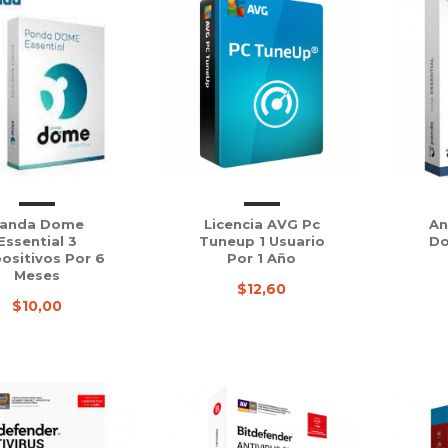
anda Dome
Licencia AVG Pc
An
Essential 3
Tuneup 1 Usuario
Do
ositivos Por 6
Por 1 Año
Meses
$12,60
$10,00