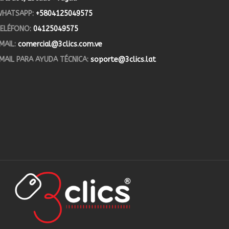
HATSAPP:
+5804125049575
ELÉFONO:
04125049575
MAIL:
comercial@3clics.com.ve
MAIL PARA AYUDA TÉCNICA:
soporte@3clics.lat