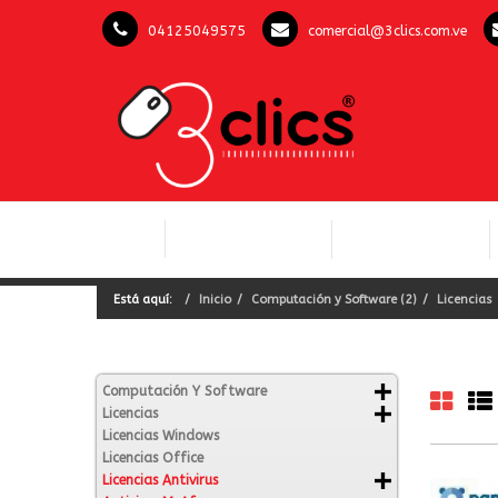
04125049575
comercial@3clics.com.ve
COMPUTACIÓN Y
INICIO
LICENCIAS OFFICE
SOFTWARE
Está aquí:
Inicio
Computación y Software (2)
Licencias
Computación Y Software
Licencias
Licencias Windows
Licencias Office
Licencias Antivirus