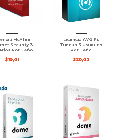
cencia McAfee
Licencia AVG Pc
rnet Security 3
Tuneup 3 Usuarios
arios Por 1 Año
Por 1 Año
$19,61
$20,00