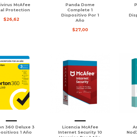
ivirus McAfee
Panda Dome
al Protection
Complete 1
Dispositivo Por 1
Dis
$26,62
Año
$27,00
on 360 Deluxe 3
Licencia McAfee
A
ositivos 1 Año
Internet Security 10
Nod3