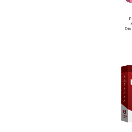
P
Dis