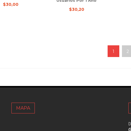
Usuarios Por 1 Año
$30,00
$30,20
1
2
MAPA
D
G