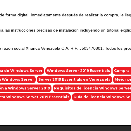
e forma digital. Inmediatamente después de realizar la compra, le llegar
ia las instrucciones precisas de instalación incluyendo un tutorial expli
a razón social Xhunca Venezuela C.A, RIF: J503470801. Todos los produ
ia de Windows Server
Windows Server 2019 Essentials
Compra 
ia Windows Server
Server 2019 Essentials en Venezuela
Mejor p
ón a Windows Server 2019
Requisitos de licencia Windows Serve
rta Windows Server 2019 Essentials
Guía de licencia Windows Se