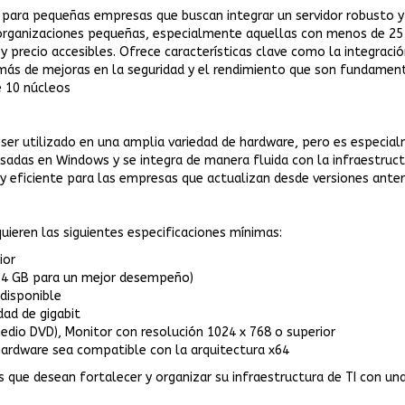
l para pequeñas empresas que buscan integrar un servidor robusto y
s organizaciones pequeñas, especialmente aquellas con menos de 25 u
y precio accesibles. Ofrece características clave como la integraci
emás de mejoras en la seguridad y el rendimiento que son fundamenta
e 10 núcleos
ser utilizado en una amplia variedad de hardware, pero es especia
adas en Windows y se integra de manera fluida con la infraestructu
 y eficiente para las empresas que actualizan desde versiones anter
quieren las siguientes especificaciones mínimas:
ior
 4 GB para un mejor desempeño)
 disponible
ad de gigabit
 medio DVD), Monitor con resolución 1024 x 768 o superior
hardware sea compatible con la arquitectura x64
e desean fortalecer y organizar su infraestructura de TI con una s