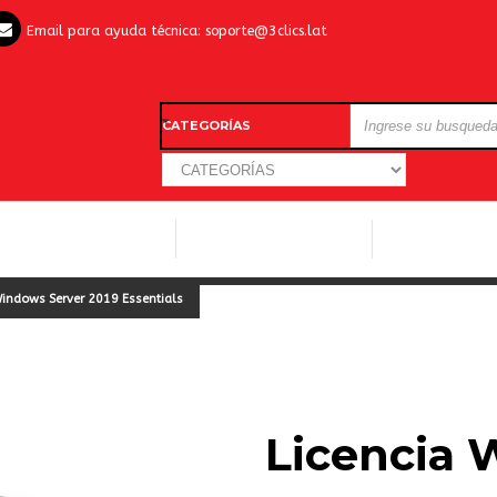
Email para ayuda técnica:
soporte@3clics.lat
CATEGORÍAS
LICENCIAS WINDOWS
LICENCIAS ANTIVIRUS
OTROS SOFTW
Windows Server 2019 Essentials
Licencia 