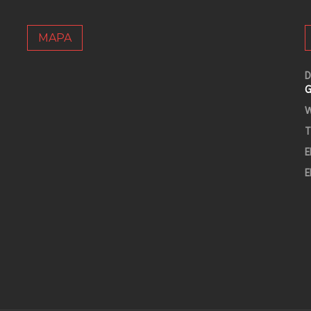
MAPA
D
G
W
T
E
E