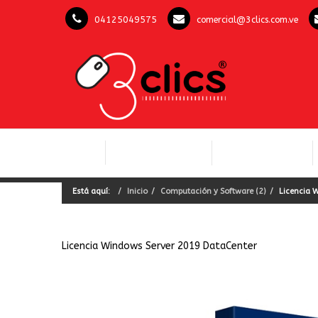
04125049575
comercial@3clics.com.ve
COMPUTACIÓN Y
INICIO
LICENCIAS OFFICE
SOFTWARE
Está aquí:
Inicio
Computación y Software (2)
Licencia 
Licencia Windows Server 2019 DataCenter