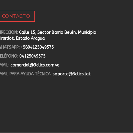
CONTACTO
IRECCIÓN:
Calle 15, Sector Barrio Belén, Municipio
irardot, Estado Aragua
HATSAPP:
+5804125049575
ELÉFONO:
04125049575
MAIL:
comercial@3clics.com.ve
MAIL PARA AYUDA TÉCNICA:
soporte@3clics.lat