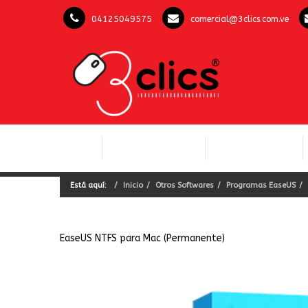
04125049575
comercial@3clics.com.ve
COMPUTACIÓN Y
INICIO
LICENCIAS OFFICE
SOFTWARE
Está aquí:
Inicio
Otros Softwares
Programas EaseUS
EaseUS NTFS para Mac (Permanente)