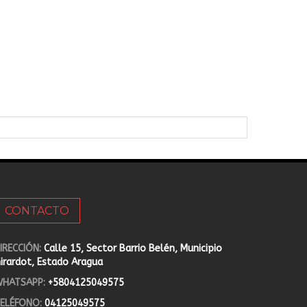
CONTACTO
IRECCIÓN:
Calle 15, Sector Barrio Belén, Municipio
irardot, Estado Aragua
HATSAPP:
+5804125049575
ELÉFONO:
04125049575