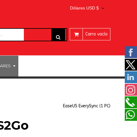
Dólares USD $
Carro vacío
ARES
EaseUS EverySync (1 PC)
S2Go