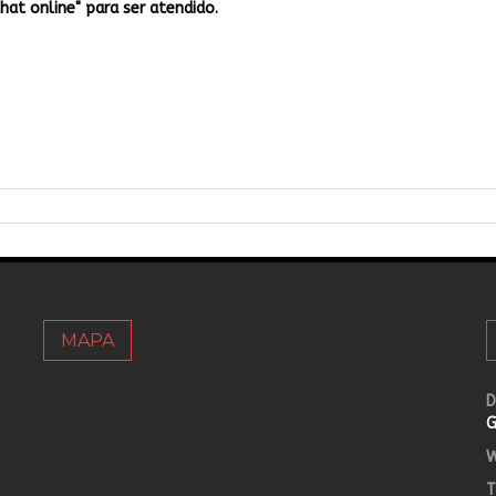
Chat online" para ser atendido.
MAPA
D
G
W
T