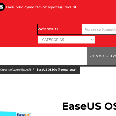
Email para ayuda técnica:
soporte@3clics.lat
CATEGORÍAS
LICENCIAS WINDOWS
LICENCIAS ANTIVIRUS
OTROS SOFTW
Otros software EaseUS
EaseUS OS2Go (Permanente)
EaseUS O