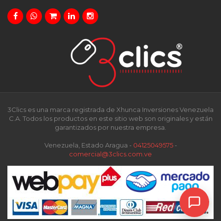
3Clics es una marca registrada de Xhunca Inversiones Venezuela
C.A. Todos los productos en este sitio web son originales y están
garantizados por nuestra empresa.
Venezuela, Estado Aragua -
04125049575
-
comercial@3clics.com.ve