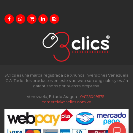
3Clics es una marca registrada de Xhunca Inversiones Venezuela
C.A. Todos los productos en este sitio web son originales y están
garantizados por nuestra empresa.
Venezuela, Estado Aragua -
04125049575
-
comercial@3clics.com.ve