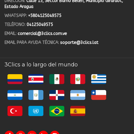
DIRECCIÓN:
Calle 15, Sector Barrio Belén, Municipio Girardot,
Estado Aragua
WHATSAPP:
+5804125049575
TELÉFONO:
04125049575
EMAIL:
comercial@3clics.com.ve
EMAIL PARA AYUDA TÉCNICA:
soporte@3clics.lat
3Clics a lo largo del mundo