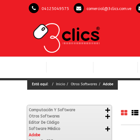
04125049575
comercial@3clics.com.ve
COMPUTACIÓN Y
INICIO
LICENCIAS OFFICE
SOFTWARE
Está aquí:
Inicio
Otros Softwares
Adobe
Computación Y Software
Otros Softwares
Editor De Código
Software Médico
Adobe