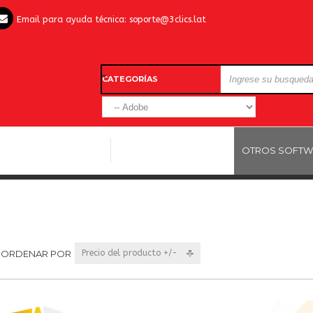
Email para ayuda técnica:
soporte@3clics.lat
CATEGORÍAS
LICENCIAS WINDOWS
LICENCIAS ANTIVIRUS
OTROS SOFTW
ORDENAR POR
Precio del producto +/-