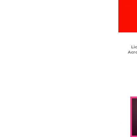
Li
Acr