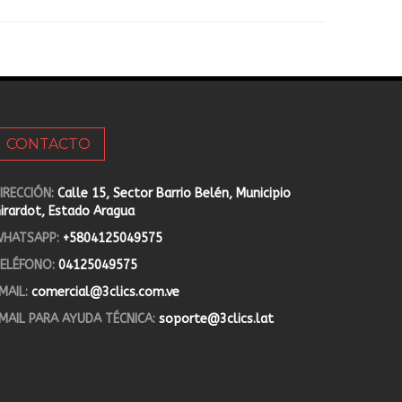
CONTACTO
IRECCIÓN:
Calle 15, Sector Barrio Belén, Municipio
irardot, Estado Aragua
HATSAPP:
+5804125049575
ELÉFONO:
04125049575
MAIL:
comercial@3clics.com.ve
MAIL PARA AYUDA TÉCNICA:
soporte@3clics.lat