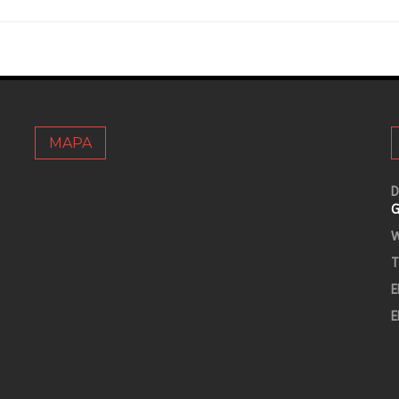
MAPA
D
G
W
T
E
E