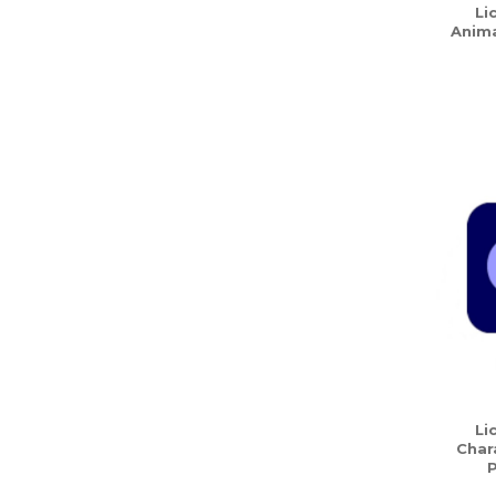
Li
Anima
Li
Char