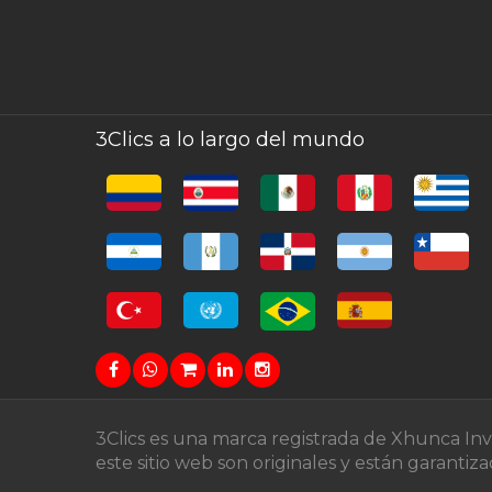
3Clics a lo largo del mundo
3Clics es una marca registrada de Xhunca In
este sitio web son originales y están garanti