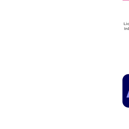
Li
In