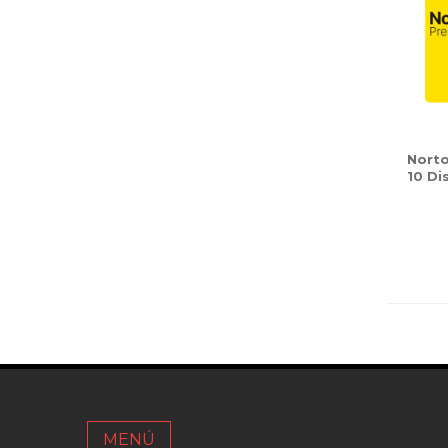
Nort
10 Di
MENÚ