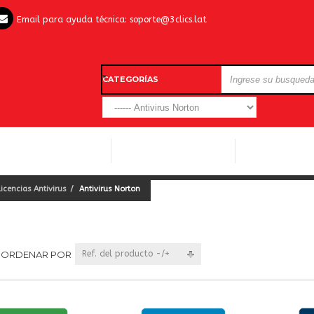
Email para ayuda técnica:
soporte@3clics.lat
CATEGORÍAS
LICENCIAS WINDOWS
LICENCIAS ANTIVIRUS
OTROS SOFTW
Licencias Antivirus
Antivirus Norton
ORDENAR POR
Ref. del producto -/+