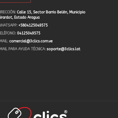
IRECCIÓN:
Calle 15, Sector Barrio Belén, Municipio
irardot, Estado Aragua
HATSAPP:
+5804125049575
ELÉFONO:
04125049575
MAIL:
comercial@3clics.com.ve
MAIL PARA AYUDA TÉCNICA:
soporte@3clics.lat